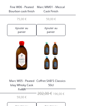
Fine W06 - Peated
Marc MM01 - Mezcal
Bourbon cask finish
Cask Finish
Prix
Prix
75,00 €
59,00 €
Ajouter au
Ajouter au
panier
panier
Marc W05 - Peated
Coffret SAB'S Classics
Islay Whisky Cask
50cl
Finish
Prix original
Prix promotionnel
202,00 €
196,00 €
Prix
59,00 €