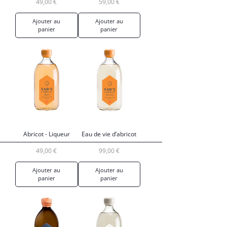
Prix
Prix
49,00 €
59,00 €
Ajouter au
Ajouter au
panier
panier
Abricot - Liqueur
Eau de vie d’abricot
Prix
Prix
49,00 €
99,00 €
Ajouter au
Ajouter au
panier
panier