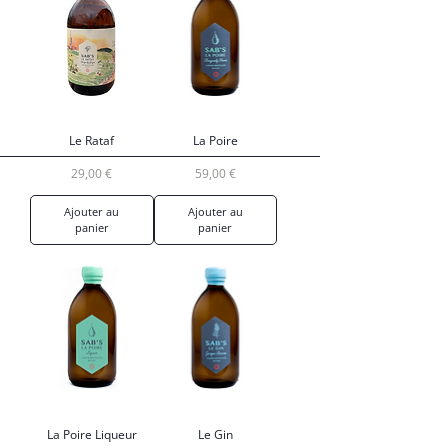
Le Rataf
La Poire
Prix
Prix
29,00 €
59,00 €
Ajouter au
Ajouter au
panier
panier
La Poire Liqueur
Le Gin