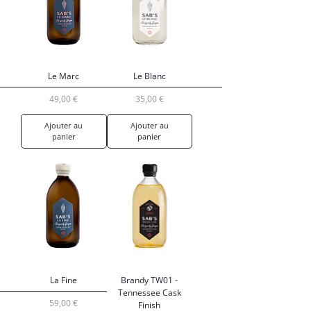
Le Marc
Le Blanc
Prix
Prix
49,00 €
35,00 €
Ajouter au
Ajouter au
panier
panier
La Fine
Brandy TW01 -
Tennessee Cask
Prix
59,00 €
Finish