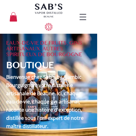
EAUX-DE-VIE DE FRUITS, GINS
ARTISANAUX, AUTRES
SPIRITUEUX DE BOURGOGNE
BOUTIQUE
Bienvenue chez Sab's by Alambic
Bourguignon, votre distillerie
artisanale de Beaune. Ici, chaque
eau-de-vie, chaque gin artisanal,
raconte une histoire d'exception,
distillée sous l'œil expert de notre
maître distillateur.