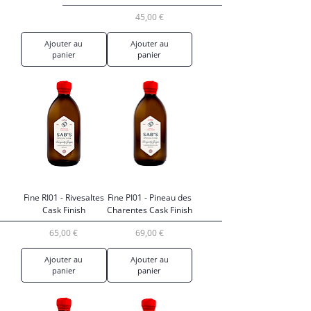
Prix
45,00 €
Ajouter au
Ajouter au
panier
panier
Fine RI01 - Rivesaltes
Fine PI01 - Pineau des
Cask Finish
Charentes Cask Finish
Prix
Prix
65,00 €
69,00 €
Ajouter au
Ajouter au
panier
panier