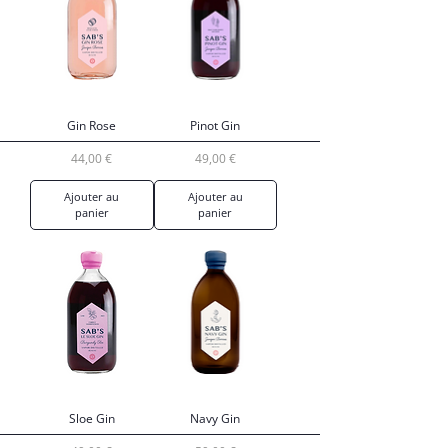
Gin Rose
Pinot Gin
Prix
Prix
44,00 €
49,00 €
Ajouter au
Ajouter au
panier
panier
Sloe Gin
Navy Gin