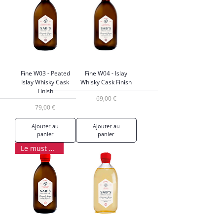
Fine W03 - Peated
Fine W04 - Islay
Islay Whisky Cask
Whisky Cask Finish
Finish
Prix
69,00 €
Prix
79,00 €
Ajouter au
Ajouter au
panier
panier
Le must have