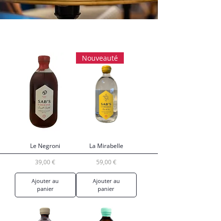
Nouveauté
Le Negroni
La Mirabelle
Prix
Prix
39,00 €
59,00 €
Ajouter au
Ajouter au
panier
panier