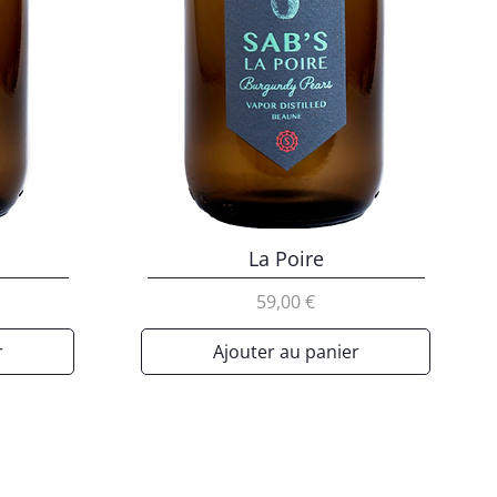
La Poire
Prix
59,00 €
r
Ajouter au panier