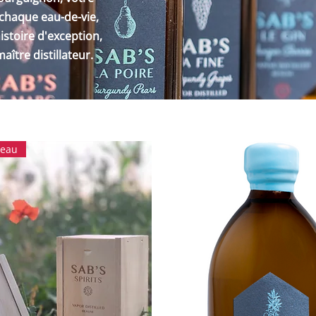
, chaque eau-de-vie,
istoire d'exception,
aître distillateur.
deau