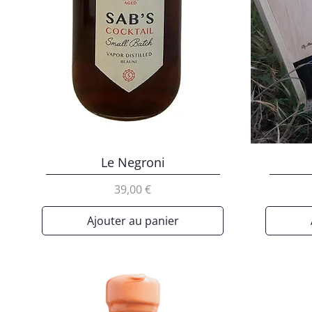
Le Negroni
Prix
39,00 €
Ajouter au panier