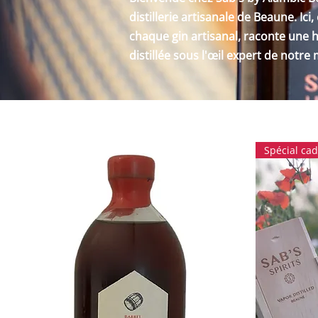
distillerie artisanale de Beaune. Ici
chaque gin artisanal, raconte une h
distillée sous l'œil expert de notre m
Spécial ca