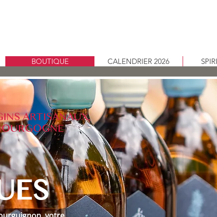
BOUTIQUE
CALENDRIER 2026
SPI
 GINS ARTISANAUX,
 BOURGOGNE
UES
ourguignon, votre