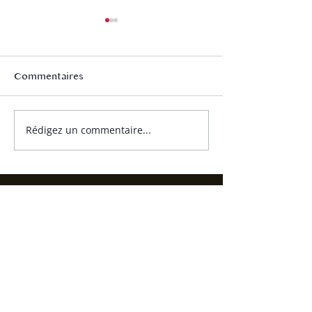
Commentaires
Negroni
Marc Sour
Rédigez un commentaire...
By Alambic Bourguignon