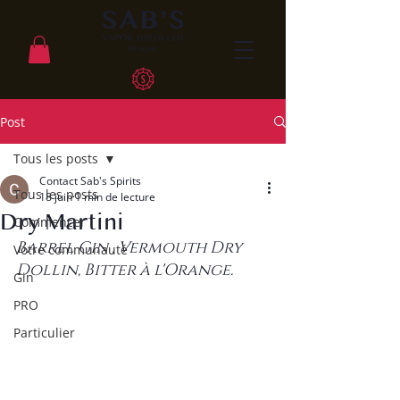
Post
Tous les posts
Contact Sab's Spirits
Tous les posts
18 juin
1 min de lecture
Dry Martini
Commencer
Barrel Gin , Vermouth Dry 
Votre communauté
Dollin, Bitter à l'Orange.
Gin
PRO
Particulier