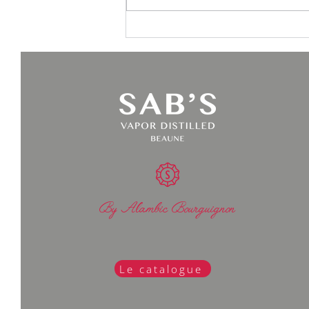
By Alambic Bourguignon
Le catalogue