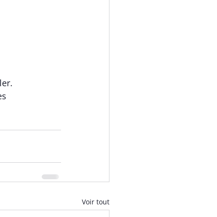
er. 
es 
Voir tout