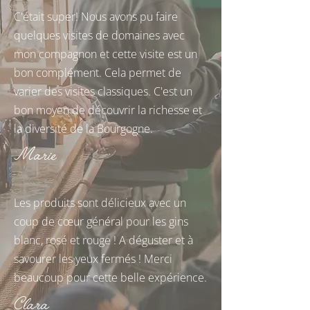
C'était super! Nous avons pu faire
quelques visites de domaines avec
mon compagnon et cette visite est un
bon complément. Cela permet de
varier des visites classiques. C'est un
bon moyen de découvrir la richesse et
la diversité de la Bourgogne.
Marie
Les produits sont délicieux avec un
coup de cœur général pour les gins
blanc, rosé et rouge ! A déguster et à
savourer les yeux fermés ! Merci
beaucoup pour cette belle expérience.
Clara