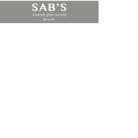
By Alambic Bourguignon
Le catalogue
CONTACT
10 ave Albert Bichot ZAC de la cerisière
21200 Beaune, Bourgogne, France
Distillerie :
03 80 20 98 30
Mathieu Sabbagh :
06 27 13 19 94
Amelie Sabbagh :
06 60 61 62 71
Manon Caujolle :
06 08 52 07 97